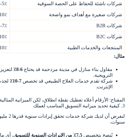
شركات ناشئة للحفاظ على الحصة السوقية
3-5٪
شركات صغيرة مع أهداف نمو واضحة
-10٪
شركات B2B
3-7٪
شركات B2C
-10٪
المنتجعات والخدمات الطبية
-10٪
مثال:
مقاول بناء منازل في مدينة مزدحمة قد يحتاج
6-8٪
لتعزيز 
الترويجية.
شركة تقدم خدمات العلاج الطبيعي قد تخصص
7-10٪
لجذب 
الإنترنت.
المفتاح: الأرقام أعلاه تعطيك نقطة انطلاق، لكن الميزانية المثا
3. كيفية تحديد ميزانية التسويق المناسب لعملك
سنوات.
يُنصح بتخصيص
7.5٪ من الإيرادات السنوية للتسويق
، أي ما