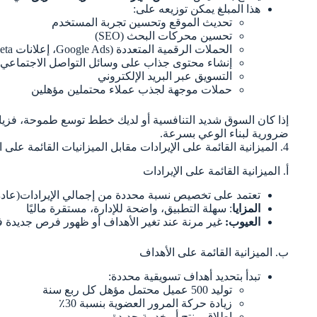
هذا المبلغ يمكن توزيعه على:
تحديث الموقع وتحسين تجربة المستخدم
تحسين محركات البحث (SEO)
الحملات الرقمية المتعددة (Google Ads، إعلانات Meta)
إنشاء محتوى جذاب على وسائل التواصل الاجتماعي
التسويق عبر البريد الإلكتروني
حملات موجهة لجذب عملاء محتملين مؤهلين
إذا كان السوق شديد التنافسية أو لديك خطط توسع طموحة، فزيادة
ضرورية لبناء الوعي بسرعة.
4. الميزانية القائمة على الإيرادات مقابل الميزانيات القائمة على الأهداف
أ. الميزانية القائمة على الإيرادات
تعتمد على تخصيص نسبة محددة من إجمالي الإيرادات(عادة بين 5٪ و
المزايا
: سهلة التطبيق، واضحة للإدارة، مستقرة ماليًا
العيوب:
غير مرنة عند تغير الأهداف أو ظهور فرص جديدة 
ب. الميزانية القائمة على الأهداف
تبدأ بتحديد أهداف تسويقية محددة:
توليد 500 عميل محتمل مؤهل كل ربع سنة
زيادة حركة المرور العضوية بنسبة 30٪
إطلاق منتج أو خدمة جديدة