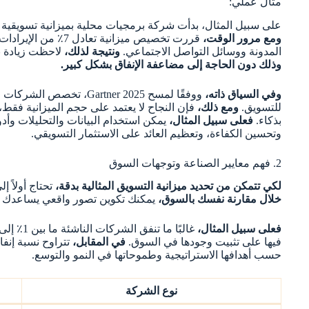
مثال عملي:
على سبيل المثال، بدأت شركة برمجيات محلية بميزانية تسويقية صغ
ومع مرور الوقت،
قررت تخصيص ميزانية تعادل 7٪ من الإيرادات السنوية،
المدونة ووسائل التواصل الاجتماعي.
ونتيجة لذلك،
لاحظت زيادة بنسبة 45٪ في عدد العملاء المحتم
وذلك دون الحاجة إلى مضاعفة الإنفاق بشكل كبير.
وفي السياق ذاته،
للتسويق.
ومع ذلك،
فإن النجاح لا يعتمد على حجم الميزانية فقط،
بذكاء.
فعلى سبيل المثال،
يمكن استخدام البيانات والتحليلات وأدو
وتحسين الكفاءة، وتعظيم العائد على الاستثمار التسويقي.
2. فهم معايير الصناعة وتوجهات السوق
لكي تتمكن من تحديد ميزانية التسويق المثالية بدقة،
تحتاج أولاً 
خلال مقارنة نفسك بالسوق،
يمكنك تكوين تصور واقعي يساعدك ع
فعلى سبيل المثال،
فيها على تثبيت وجودها في السوق.
في المقابل،
حسب أهدافها الاستراتيجية وطموحاتها في النمو والتوسع.
نوع الشركة