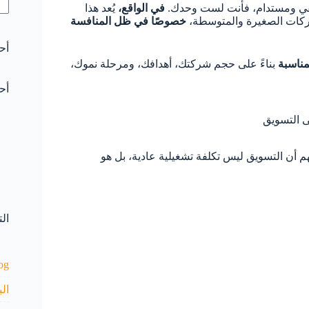
قي ومستدام، فأنت لست وحدك.
في الواقع،
يُعد هذا
شركات الصغيرة والمتوسطة،
خصوصًا في ظل المنافسة
أح
مناسبة
بناءً على حجم شركتك، أهدافك، ومرحلة نموك،
أح
 التسويق
م أن التسويق ليس تكلفة تشغيلية عادية، بل هو
ال
og
ال