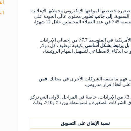
الت
يرة خصصتها لموقعها الإلكتروني وحملاتها الإعلانية.
ال
إلى جانب
تطوير محتوى عالي الجودة على
لين خلال 12 شهرًا،
ووفقًا لمسح Gartner 2025، تخصص الشركات الأمريكية في المتوسط 7.7٪ من إجمالي الإيرادات
بل يرتبط بشكل أساسي
بكيفية توظيف كل دولار
ات الذكاء الاصطناعي لتسهيل المهام الروتينية،
إلى فهم ما تنفقه الشركات الأخرى في مجالك.
فمن
لى اتخاذ قرار مدروس.
غالبًا ما تنفق الشركات الناشئة ما بين 1٪ إلى 3٪ من الإيرادات، خاصةً في المراحل الأولى التي تركز
تتراوح نسبة إنفاق الشركات الصغيرة والمتوسطة بين 5٪ و10٪، وذلك
نسبة الإنفاق على التسويق