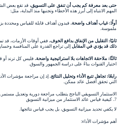
حتى بعد معرفة كم يجب أن تنفق على التسويق،
قد تقع بعض الشر
المهم الانتباه إلى أبرز هذه الأخطاء وتجنبها منذ البداية، مثل:
أولًا: غياب أهداف واضحة.
فبدون أهداف قابلة للقياس ومحددة بزمن،
ملموسة.
ثانيًا: التقليل من الإنفاق بدافع الخوف.
ففي أوقات الأزمات، قد تم
ذلك قد يؤدي في المقابل
إلى تراجع القدرة على المنافسة وخسا
ثالثًا: ملاحقة الاتجاهات بلا استراتيجية واضحة.
فليس كل ترند أو ق
اختيار القنوات بناءً على دراسة الجمهور والسوق.
رابعًا: تجاهل تتبع الأداء وتحليل النتائج.
إذ إن مراجعة مؤشرات الأدا
التي تحقق أفضل عائد ممكن.
الاستثمار التسويقي الناجح يتطلب مراجعة دورية وتعديل مستمر.
7. كيفية قياس عائد الاستثمار من ميزانية التسويق
لا يكفي تحديد ميزانية التسويق، بل يجب قياس نتائجها.
أهم مؤشرات الأداء: